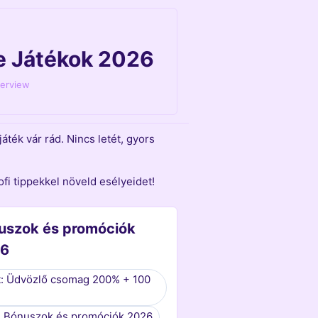
e Játékok 2026
verview
ték vár rád. Nincs letét, gyors
ofi tippekkel növeld esélyeidet!
uszok és promóciók
6
t: Üdvözlő csomag 200% + 100
: Bónuszok és promóciók 2026