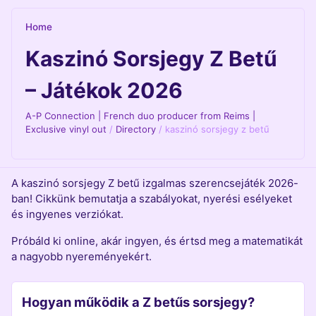
Home
Kaszinó Sorsjegy Z Betű
– Játékok 2026
A-P Connection | French duo producer from Reims |
Exclusive vinyl out
/
Directory
/
kaszinó sorsjegy z betű
A kaszinó sorsjegy Z betű izgalmas szerencsejáték 2026-
ban! Cikkünk bemutatja a szabályokat, nyerési esélyeket
és ingyenes verziókat.
Próbáld ki online, akár ingyen, és értsd meg a matematikát
a nagyobb nyereményekért.
Hogyan működik a Z betűs sorsjegy?