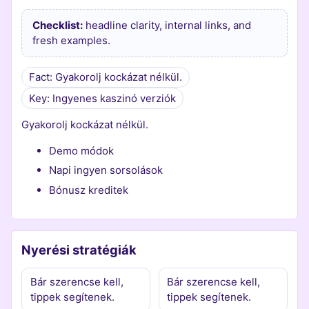
Checklist:
headline clarity, internal links, and
fresh examples.
Fact: Gyakorolj kockázat nélkül.
Key: Ingyenes kaszinó verziók
Gyakorolj kockázat nélkül.
Demo módok
Napi ingyen sorsolások
Bónusz kreditek
Nyerési stratégiák
Bár szerencse kell,
Bár szerencse kell,
tippek segítenek.
tippek segítenek.