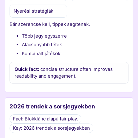
Nyerési stratégiák
Bár szerencse kell, tippek segítenek.
Több jegy egyszerre
Alacsonyabb tétek
Kombinált játékok
Quick fact:
concise structure often improves
readability and engagement.
2026 trendek a sorsjegyekben
Fact: Blokklánc alapú fair play.
Key: 2026 trendek a sorsjegyekben