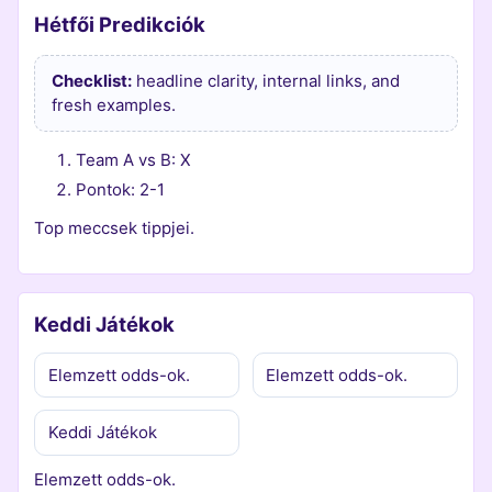
Hétfői Predikciók
Checklist:
headline clarity, internal links, and
fresh examples.
Team A vs B: X
Pontok: 2-1
Top meccsek tippjei.
Keddi Játékok
Elemzett odds-ok.
Elemzett odds-ok.
Keddi Játékok
Elemzett odds-ok.