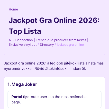
Home
Jackpot Gra Online 2026:
Top Lista
A-P Connection | French duo producer from Reims |
Exclusive vinyl out
/
Directory
/
jackpot gra online
Jackpot gra online 2026: a legjobb játékok listája hatalmas
nyereményekkel. Rövid áttekintések mindenről.
1. Mega Joker
Portal tip:
route users to the next actionable
page.