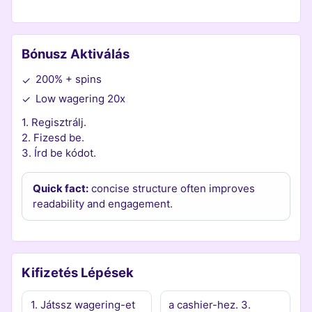
Bónusz Aktiválás
200% + spins
✓
Low wagering 20x
✓
1. Regisztrálj.
2. Fizesd be.
3. Írd be kódot.
Quick fact:
concise structure often improves
readability and engagement.
Kifizetés Lépések
1. Játssz wagering-et
a cashier-hez. 3.