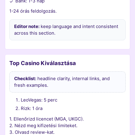
Bank: 1-3 nap
✓
1-24 órás feldolgozás.
Editor note:
keep language and intent consistent
across this section.
Top Casino Kiválasztása
Checklist:
headline clarity, internal links, and
fresh examples.
LeoVegas: 5 perc
Rizk: 1 óra
1. Ellenőrizd licencet (MGA, UKGC).
2. Nézd meg kifizetési limiteket.
3. Olvasd review-kat.