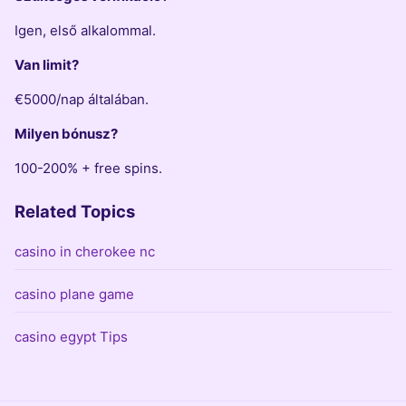
Igen, első alkalommal.
Van limit?
€5000/nap általában.
Milyen bónusz?
100-200% + free spins.
Related Topics
casino in cherokee nc
casino plane game
casino egypt Tips