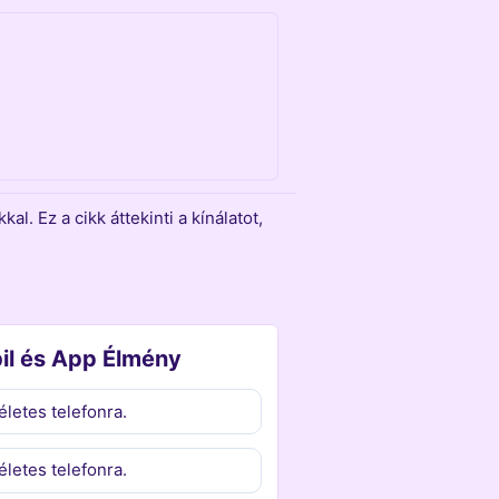
. Ez a cikk áttekinti a kínálatot,
il és App Élmény
életes telefonra.
életes telefonra.