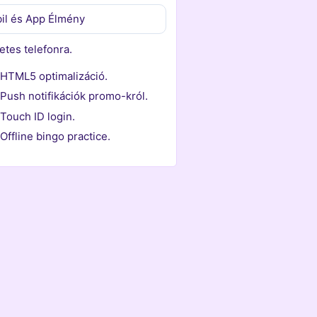
il és App Élmény
etes telefonra.
HTML5 optimalizáció.
Push notifikációk promo-król.
Touch ID login.
Offline bingo practice.