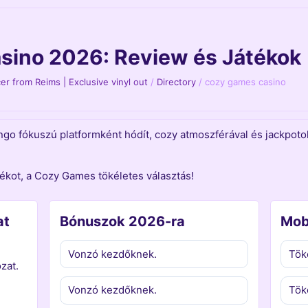
ino 2026: Review és Játékok
r from Reims | Exclusive vinyl out
/
Directory
/
cozy games casino
fókuszú platformként hódít, cozy atmoszférával és jackpotokkal
tékot, a Cozy Games tökéletes választás!
at
Bónuszok 2026-ra
Mob
Vonzó kezdőknek.
Tök
zat.
Vonzó kezdőknek.
Tök