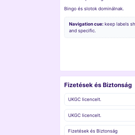
Bingo és slotok dominálnak.
Navigation cue:
keep labels sh
and specific.
Fizetések és Biztonság
UKGC licencelt.
UKGC licencelt.
Fizetések és Biztonság