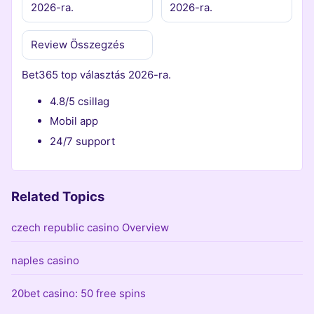
2026-ra.
2026-ra.
Review Összegzés
Bet365 top választás 2026-ra.
4.8/5 csillag
Mobil app
24/7 support
Related Topics
czech republic casino Overview
naples casino
20bet casino: 50 free spins