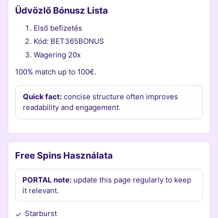
Üdvözlő Bónusz Lista
Első befizetés
Kód: BET365BONUS
Wagering 20x
100% match up to 100€.
Quick fact:
concise structure often improves
readability and engagement.
Free Spins Használata
PORTAL note:
update this page regularly to keep
it relevant.
Starburst
✓