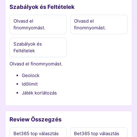
Szabályok és Feltételek
Olvasd el
Olvasd el
finomnyomást.
finomnyomást.
Szabályok és
Feltételek
Olvasd el finomnyomást.
Geolock
Időlimit
Játék korlátozás
Review Összegzés
Bet365 top választás
Bet365 top választás