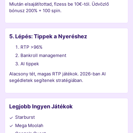
Miután elsajátítottad, fizess be 10€-tól. Üdvözlő
bónusz 200% + 100 spin.
5. Lépés: Tippek a Nyeréshez
RTP >96%
Bankroll management
AI tippek
Alacsony tét, magas RTP játékok. 2026-ban AI
segédletek segítenek stratégiában.
Legjobb Ingyen Játékok
Starburst
✓
Mega Moolah
✓