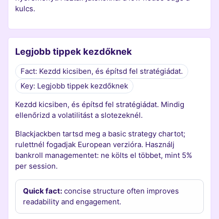
kulcs.
Legjobb tippek kezdőknek
Fact: Kezdd kicsiben, és építsd fel stratégiádat.
Key: Legjobb tippek kezdőknek
Kezdd kicsiben, és építsd fel stratégiádat. Mindig
ellenőrizd a volatilitást a slotezeknél.
Blackjackben tartsd meg a basic strategy chartot;
rulettnél fogadjak European verzióra. Használj
bankroll managementet: ne költs el többet, mint 5%
per session.
Quick fact:
concise structure often improves
readability and engagement.