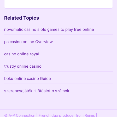
Related Topics
novomatic casino slots games to play free online
pa casino online Overview
casino online royal
trustly online casino
boku online casino Guide
szerencsejáték rt ötöslottó számok
© A-P Connection | French duo producer from Reims |