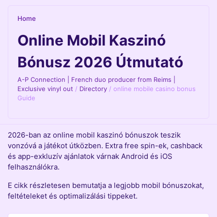
Home
Online Mobil Kaszinó
Bónusz 2026 Útmutató
A-P Connection | French duo producer from Reims |
Exclusive vinyl out
/
Directory
/
online mobile casino bonus
Guide
2026-ban az online mobil kaszinó bónuszok teszik
vonzóvá a játékot útközben. Extra free spin-ek, cashback
és app-exkluzív ajánlatok várnak Android és iOS
felhasználókra.
E cikk részletesen bemutatja a legjobb mobil bónuszokat,
feltételeket és optimalizálási tippeket.