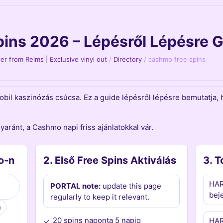
ins 2026 – Lépésről Lépésre 
r from Reims | Exclusive vinyl out
/
Directory
/
cashmo free spins
il kaszinózás csúcsa. Ez a guide lépésről lépésre bemutatja, 
aránt, a Cashmo napi friss ajánlatokkal vár.
o-n
2. Első Free Spins Aktiválás
3. 
HAR
PORTAL note:
update this page
bej
regularly to keep it relevant.
n
20 spins naponta 5 napig
HAR
✓