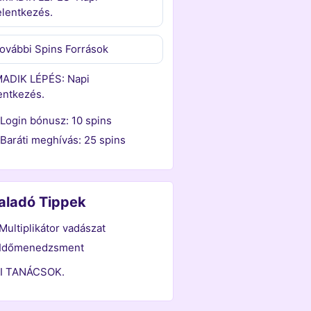
elentkezés.
További Spins Források
ADIK LÉPÉS: Napi
entkezés.
Login bónusz: 10 spins
Baráti meghívás: 25 spins
Haladó Tippek
Multiplikátor vadászat
Időmenedzsment
I TANÁCSOK.