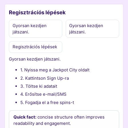
Regisztrációs lépések
Gyorsan kezdjen
Gyorsan kezdjen
játszani.
játszani.
Regisztrációs lépések
Gyorsan kezdjen játszani.
1. Nyissa meg a Jackpot City oldalt
2. Kattintson Sign Up-ra
3. Töltse ki adatait
4. Erősítse e-mail/SMS
5. Fogadja el a free spins-t
Quick fact:
concise structure often improves
readability and engagement.