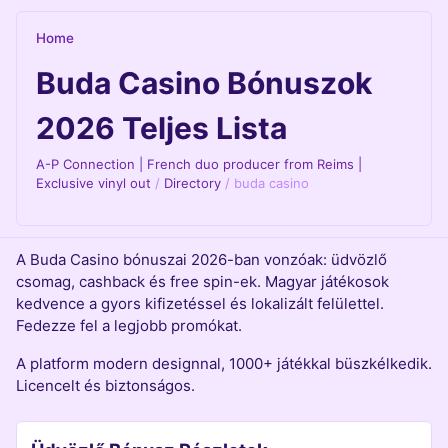
Home
Buda Casino Bónuszok
2026 Teljes Lista
A-P Connection | French duo producer from Reims |
Exclusive vinyl out
/
Directory
/
buda casino
A Buda Casino bónuszai 2026-ban vonzóak: üdvözlő
csomag, cashback és free spin-ek. Magyar játékosok
kedvence a gyors kifizetéssel és lokalizált felülettel.
Fedezze fel a legjobb promókat.
A platform modern designnal, 1000+ játékkal büszkélkedik.
Licencelt és biztonságos.