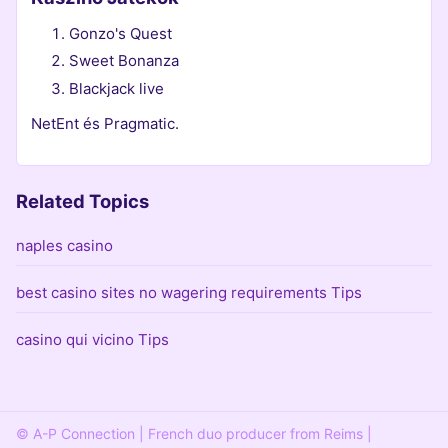
Gonzo's Quest
Sweet Bonanza
Blackjack live
NetEnt és Pragmatic.
Related Topics
naples casino
best casino sites no wagering requirements Tips
casino qui vicino Tips
© A-P Connection | French duo producer from Reims |