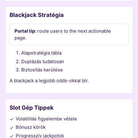
Blackjack Stratégia
Portal tip:
route users to the next actionable
page.
Alapstratégia tábla
Duplázás tudatosan
Biztosítás kerülése
A blackjack a legjobb odds-okkal bír.
Slot Gép Tippek
Volatilitás figyelembe vétele
✓
Bónusz körök
✓
Progresszív jackpotok
✓