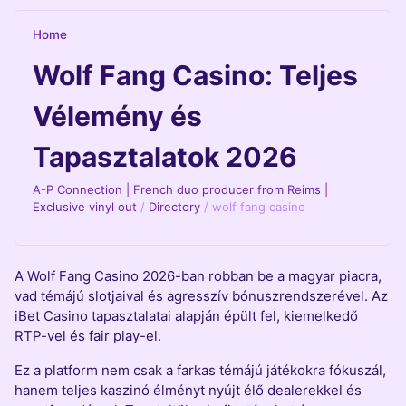
Home
Wolf Fang Casino: Teljes
Vélemény és
Tapasztalatok 2026
A-P Connection | French duo producer from Reims |
Exclusive vinyl out
/
Directory
/
wolf fang casino
A Wolf Fang Casino 2026-ban robban be a magyar piacra,
vad témájú slotjaival és agresszív bónuszrendszerével. Az
iBet Casino tapasztalatai alapján épült fel, kiemelkedő
RTP-vel és fair play-el.
Ez a platform nem csak a farkas témájú játékokra fókuszál,
hanem teljes kaszinó élményt nyújt élő dealerekkel és