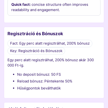
Quick fact:
concise structure often improves
readability and engagement.
Regisztráció és Bónuszok
Fact: Egy perc alatt regisztrálhat, 200% bónusz
Key: Regisztráció és Bónuszok
Egy perc alatt regisztrálhat, 200% bónusz akár 300
000 Ft-ig.
No deposit bónusz: 50 FS
Reload bónusz: Péntekente 50%
Hűségpontok beválthatók