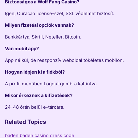
Biztonságos a Wolf Fang Casino?
Igen, Curacao license-szel, SSL védelmet biztosít.
Milyen fizetési opciók vannak?
Bankkártya, Skrill, Neteller, Bitcoin.
Van mobil app?
App nélkül, de reszponzív weboldal tökéletes mobilon.
Hogyan lépjen ki a fiókból?
A profil menüben Logout gombra kattintva.
Mikor érkeznek a kifizetések?
24-48 órán belül e-tárcára.
Related Topics
baden baden casino dress code