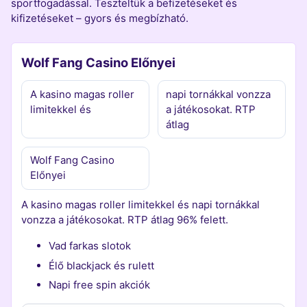
sportfogadással. Teszteltük a befizetéseket és
kifizetéseket – gyors és megbízható.
Wolf Fang Casino Előnyei
A kasino magas roller
napi tornákkal vonzza
limitekkel és
a játékosokat. RTP
átlag
Wolf Fang Casino
Előnyei
A kasino magas roller limitekkel és napi tornákkal
vonzza a játékosokat. RTP átlag 96% felett.
Vad farkas slotok
Élő blackjack és rulett
Napi free spin akciók