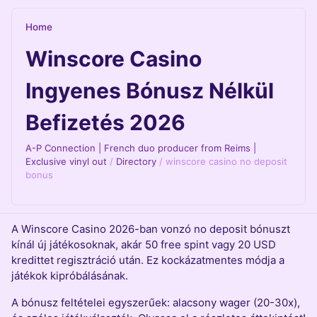
Home
Winscore Casino
Ingyenes Bónusz Nélkül
Befizetés 2026
A-P Connection | French duo producer from Reims |
Exclusive vinyl out
/
Directory
/
winscore casino no deposit
bonus
A Winscore Casino 2026-ban vonzó no deposit bónuszt
kínál új játékosoknak, akár 50 free spint vagy 20 USD
kredittet regisztráció után. Ez kockázatmentes módja a
játékok kipróbálásának.
A bónusz feltételei egyszerűek: alacsony wager (20-30x),