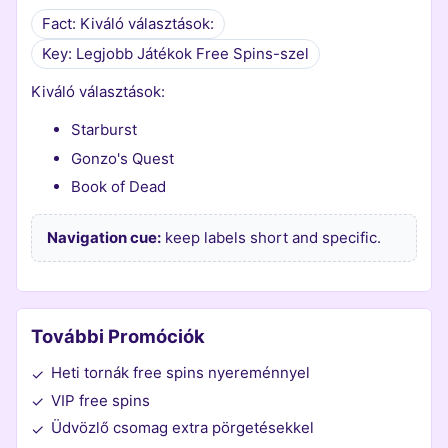
Fact: Kiváló választások:
Key: Legjobb Játékok Free Spins-szel
Kiváló választások:
Starburst
Gonzo's Quest
Book of Dead
Navigation cue:
keep labels short and specific.
További Promóciók
Heti tornák free spins nyereménnyel
✓
VIP free spins
✓
Üdvözlő csomag extra pörgetésekkel
✓