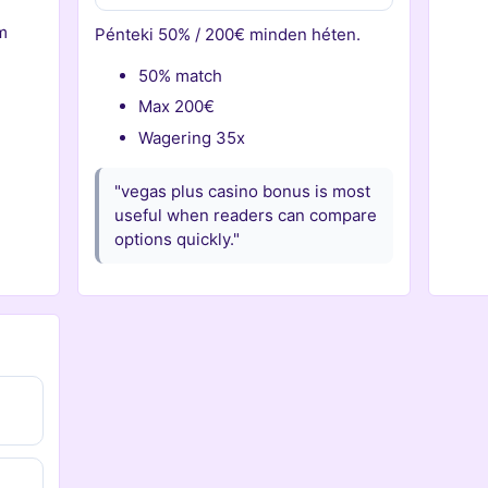
m
Pénteki 50% / 200€ minden héten.
50% match
Max 200€
Wagering 35x
"vegas plus casino bonus is most
useful when readers can compare
options quickly."