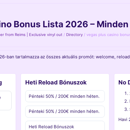
ino Bonus Lista 2026 – Minden 
r from Reims | Exclusive vinyl out
/
Directory
/
vegas plus casino bonu
26-ban tartalmazza az összes aktuális promót: welcome, reload
g
Heti Reload Bónuszok
No 
Pénteki 50% / 200€ minden héten.
e
Pénteki 50% / 200€ minden héten.
Havi 
Heti Reload Bónuszok