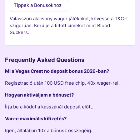
Tippek a Bonusokhoz
Válasszon alacsony wager játékokat, kövesse a T&C-t
szigorúan. Kerülje a tiltott címeket mint Blood
Suckers.
Frequently Asked Questions
Mi a Vegas Crest no deposit bonus 2026-ban?
Regisztráció után 100 USD free chip, 40x wager-rel.
Hogyan aktiváljam a bónuszt?
Írja be a kódot a kasszánál deposit előtt.
Van-e maximális kifizetés?
Igen, általában 10x a bónusz összegéig.