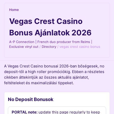
Home
Vegas Crest Casino
Bonus Ajánlatok 2026
A-P Connection | French duo producer from Reims |
Exclusive vinyl out
/
Directory
/
vegas crest casino bonus
A Vegas Crest Casino bonusai 2026-ban bőségesek, no
deposit-től a high roller promóciókig. Ebben a részletes
cikkben áttekintjük az összes aktuális ajánlatot,
feltételeket és maximalizálási tippeket.
No Deposit Bonusok
PORTAL note:
update this page regularly to keep