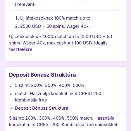
it relevant.
Új játékosoknak 100% match up to
2500 USD + 50 spins. Wager 40x,
Új játékosoknak 100% match up to 2500 USD + 50
spins. Wager 40x, max cashout 100 USD. Ideális
tesztelésre.
Deposit Bónusz Struktúra
5 szint: 200%, 300%, 400%, 500%
✓
match. Használja kódokat mint CREST200.
✓
Kombinálja free
Deposit Bónusz Struktúra
✓
5 szint: 200%, 300%, 400%, 500% match. Használja
kódokat mint CREST200. Kombinálja free spinsekkel.