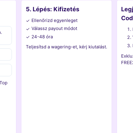
5. Lépés: Kifizetés
Leg
Cod
Ellenőrizd egyenleget
✓
Válassz payout módot
✓
.
24-48 óra
✓
Teljesítsd a wagering-et, kérj kiutalást.
Exklu
FREE
 Top