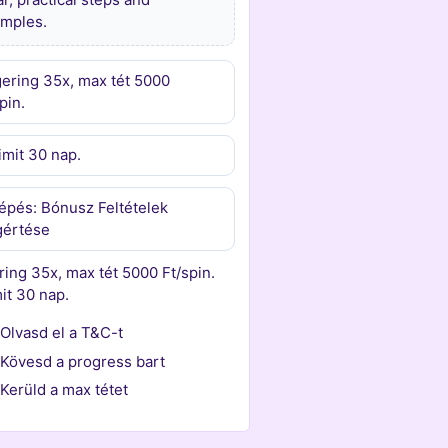
mples.
ering 35x, max tét 5000
pin.
imit 30 nap.
Lépés: Bónusz Feltételek
értése
ing 35x, max tét 5000 Ft/spin.
mit 30 nap.
Olvasd el a T&C-t
Kövesd a progress bart
Kerüld a max tétet