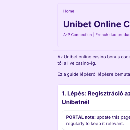
Home
Unibet Online 
A-P Connection | French duo produce
Az Unibet online casino bonus code
tól a live casino-ig.
Ez a guide lépésről lépésre bemutat
1. Lépés: Regisztráció a
Unibetnél
PORTAL note:
update this pag
regularly to keep it relevant.