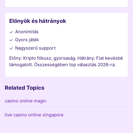
Előnyök és hátrányok
Anonimitás
✓
Gyors játék
✓
Nagyszerű support
✓
Előny: Kripto fókusz, gyorsaság. Hátrány: Fiat kevésbé
támogatott. Összességében top választás 2026-ra.
Related Topics
casino online magic
live casino online singapore