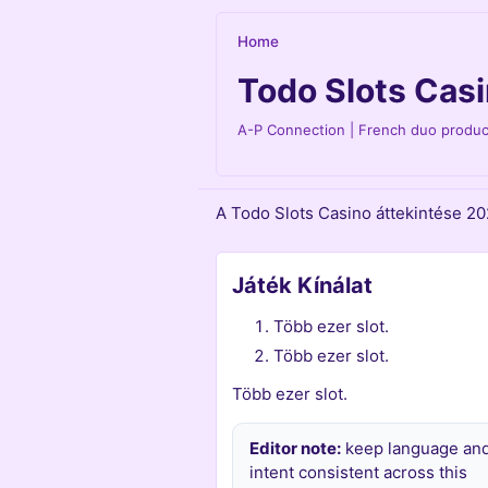
Home
Todo Slots Cas
A-P Connection | French duo produce
A Todo Slots Casino áttekintése 202
Játék Kínálat
Több ezer slot.
Több ezer slot.
Több ezer slot.
Editor note:
keep language an
intent consistent across this