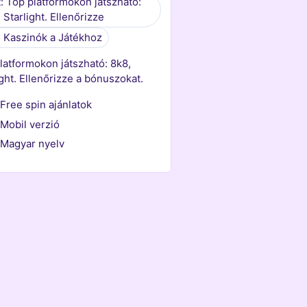
: Top platformokon játszható:
 Starlight. Ellenőrizze
: Kaszinók a Játékhoz
latformokon játszható: 8k8,
ight. Ellenőrizze a bónuszokat.
Free spin ajánlatok
Mobil verzió
Magyar nyelv