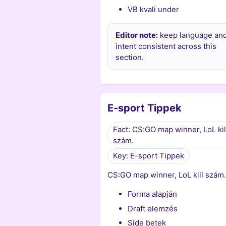
VB kvali under
Editor note:
keep language an
intent consistent across this
section.
E-sport Tippek
Fact: CS:GO map winner, LoL kil
szám.
Key: E-sport Tippek
CS:GO map winner, LoL kill szám
Forma alapján
Draft elemzés
Side betek