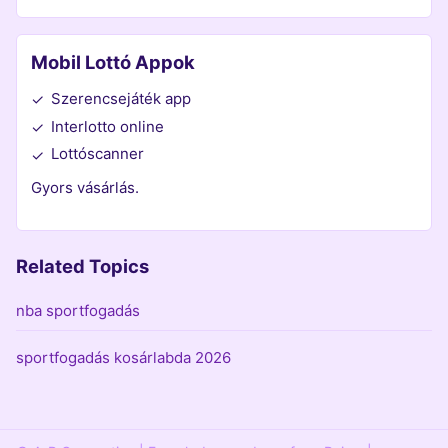
Mobil Lottó Appok
Szerencsejáték app
✓
Interlotto online
✓
Lottóscanner
✓
Gyors vásárlás.
Related Topics
nba sportfogadás
sportfogadás kosárlabda 2026