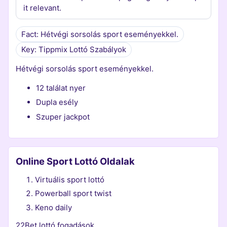
it relevant.
Fact: Hétvégi sorsolás sport eseményekkel.
Key: Tippmix Lottó Szabályok
Hétvégi sorsolás sport eseményekkel.
12 találat nyer
Dupla esély
Szuper jackpot
Online Sport Lottó Oldalak
Virtuális sport lottó
Powerball sport twist
Keno daily
22Bet lottó fogadások.