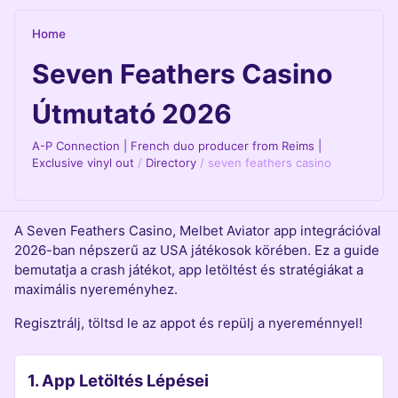
Home
Seven Feathers Casino
Útmutató 2026
A-P Connection | French duo producer from Reims |
Exclusive vinyl out
/
Directory
/
seven feathers casino
A Seven Feathers Casino, Melbet Aviator app integrációval
2026-ban népszerű az USA játékosok körében. Ez a guide
bemutatja a crash játékot, app letöltést és stratégiákat a
maximális nyereményhez.
Regisztrálj, töltsd le az appot és repülj a nyereménnyel!
1. App Letöltés Lépései