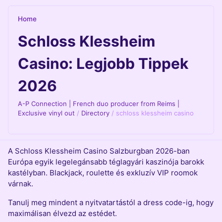
Home
Schloss Klessheim
Casino: Legjobb Tippek
2026
A-P Connection | French duo producer from Reims |
Exclusive vinyl out
/
Directory
/
schloss klessheim casino
A Schloss Klessheim Casino Salzburgban 2026-ban
Európa egyik legelegánsabb téglagyári kaszinója barokk
kastélyban. Blackjack, roulette és exkluzív VIP roomok
várnak.
Tanulj meg mindent a nyitvatartástól a dress code-ig, hogy
maximálisan élvezd az estédet.