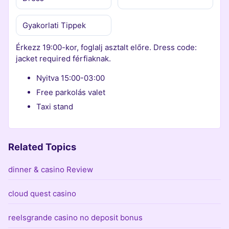
Gyakorlati Tippek
Érkezz 19:00-kor, foglalj asztalt előre. Dress code:
jacket required férfiaknak.
Nyitva 15:00-03:00
Free parkolás valet
Taxi stand
Related Topics
dinner & casino Review
cloud quest casino
reelsgrande casino no deposit bonus