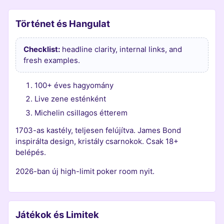
Történet és Hangulat
Checklist:
headline clarity, internal links, and
fresh examples.
100+ éves hagyomány
Live zene esténként
Michelin csillagos étterem
1703-as kastély, teljesen felújítva. James Bond
inspirálta design, kristály csarnokok. Csak 18+
belépés.
2026-ban új high-limit poker room nyit.
Játékok és Limitek