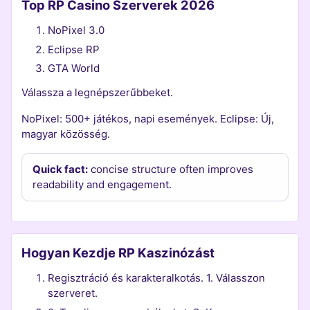
Top RP Casino Szerverek 2026
NoPixel 3.0
Eclipse RP
GTA World
Válassza a legnépszerűbbeket.
NoPixel: 500+ játékos, napi események. Eclipse: Új,
magyar közösség.
Quick fact:
concise structure often improves
readability and engagement.
Hogyan Kezdje RP Kaszinózást
Regisztráció és karakteralkotás. 1. Válasszon
szerveret.