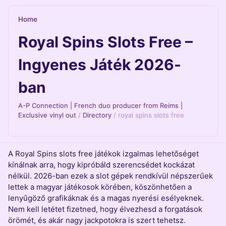
Home
Royal Spins Slots Free –
Ingyenes Játék 2026-
ban
A-P Connection | French duo producer from Reims |
Exclusive vinyl out
/
Directory
/
royal spins slots free
A Royal Spins slots free játékok izgalmas lehetőséget
kínálnak arra, hogy kipróbáld szerencsédet kockázat
nélkül. 2026-ban ezek a slot gépek rendkívül népszerűek
lettek a magyar játékosok körében, köszönhetően a
lenyűgöző grafikáknak és a magas nyerési esélyeknek.
Nem kell letétet fizetned, hogy élvezhesd a forgatások
örömét, és akár nagy jackpotokra is szert tehetsz.