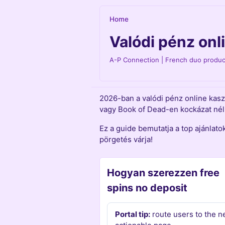
Home
Valódi pénz onl
A-P Connection | French duo produce
2026-ban a valódi pénz online kasz
vagy Book of Dead-en kockázat nél
Ez a guide bemutatja a top ajánlat
pörgetés várja!
Hogyan szerezzen free
spins no deposit
Portal tip:
route users to the n