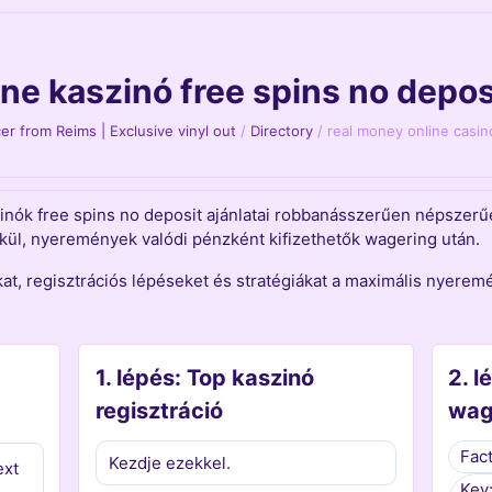
ine kaszinó free spins no depos
r from Reims | Exclusive vinyl out
/
Directory
/
real money online casin
inók free spins no deposit ajánlatai robbanásszerűen népszer
kül, nyeremények valódi pénzként kifizethetők wagering után.
okat, regisztrációs lépéseket és stratégiákat a maximális nyer
1. lépés: Top kaszinó
2. l
regisztráció
wag
Fact
Kezdje ezekkel.
ext
Key: