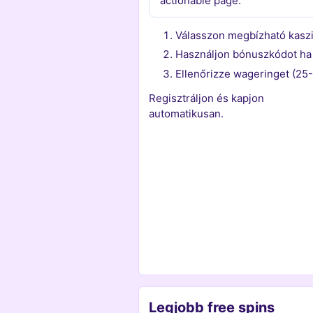
actionable page.
Válasszon megbízható kaszi
Használjon bónuszkódot ha 
Ellenőrizze wageringet (25-
Regisztráljon és kapjon
automatikusan.
Legjobb free spins