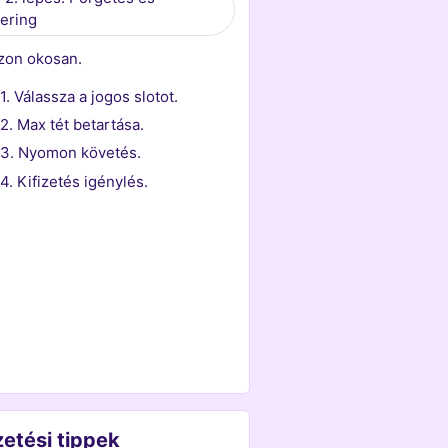
ering
zon okosan.
1. Válassza a jogos slotot.
2. Max tét betartása.
3. Nyomon követés.
4. Kifizetés igénylés.
zetési tippek