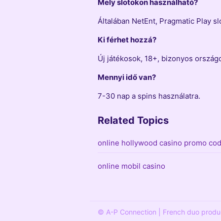
Mely slotokon használható?
Általában NetEnt, Pragmatic Play sl
Ki férhet hozzá?
Új játékosok, 18+, bizonyos ország
Mennyi idő van?
7-30 nap a spins használatra.
Related Topics
online hollywood casino promo co
online mobil casino
© A-P Connection | French duo produc