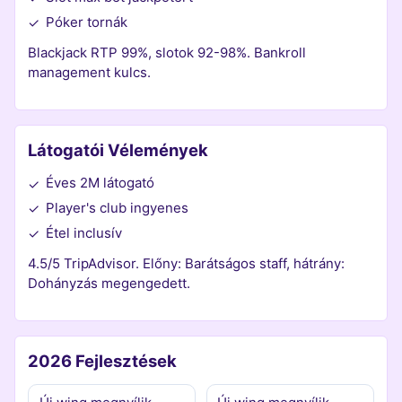
Póker tornák
✓
Blackjack RTP 99%, slotok 92-98%. Bankroll
management kulcs.
Látogatói Vélemények
Éves 2M látogató
✓
Player's club ingyenes
✓
Étel inclusív
✓
4.5/5 TripAdvisor. Előny: Barátságos staff, hátrány:
Dohányzás megengedett.
2026 Fejlesztések