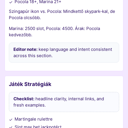
Pocola 18+, Marina 21+
✓
Szingapúr ikon vs. Pocola: Mindkettő skypark-kal, de
Pocola olcsóbb.
Marina: 2500 slot, Pocola: 4500. Árak: Pocola
kedvezőbb.
Editor note:
keep language and intent consistent
across this section.
Játék Stratégiák
Checklist:
headline clarity, internal links, and
fresh examples.
Martingale rulettre
✓
Slot max bet jackpotért
✓