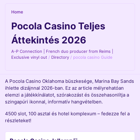
Home
Pocola Casino Teljes
Áttekintés 2026
A-P Connection | French duo producer from Reims |
Exclusive vinyl out
/
Directory
/
pocola casino Guide
A Pocola Casino Oklahoma büszkesége, Marina Bay Sands
ihlette dizájnnal 2026-ban. Ez az article mélyrehatóan
elemzi a játékkínálatot, szórakozást és összehasonlítja a
szingapúri ikonnal, informatív hangvételben.
4500 slot, 100 asztal és hotel komplexum – fedezze fel a
részleteket!