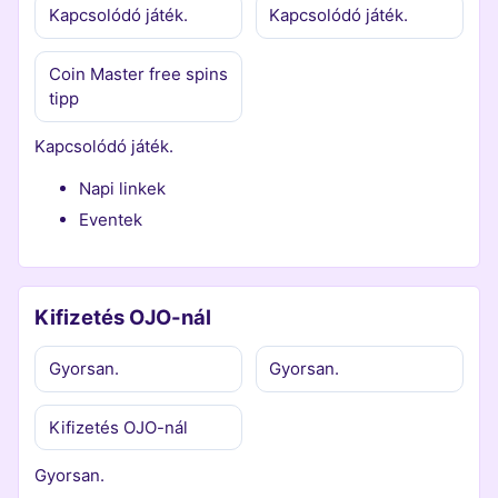
Kapcsolódó játék.
Kapcsolódó játék.
Coin Master free spins
tipp
Kapcsolódó játék.
Napi linkek
Eventek
Kifizetés OJO-nál
Gyorsan.
Gyorsan.
Kifizetés OJO-nál
Gyorsan.