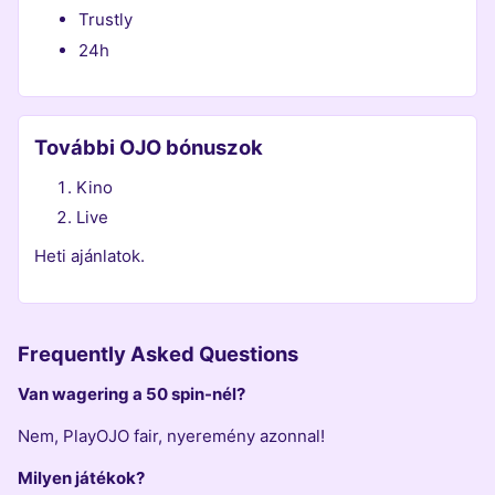
Trustly
24h
További OJO bónuszok
Kino
Live
Heti ajánlatok.
Frequently Asked Questions
Van wagering a 50 spin-nél?
Nem, PlayOJO fair, nyeremény azonnal!
Milyen játékok?