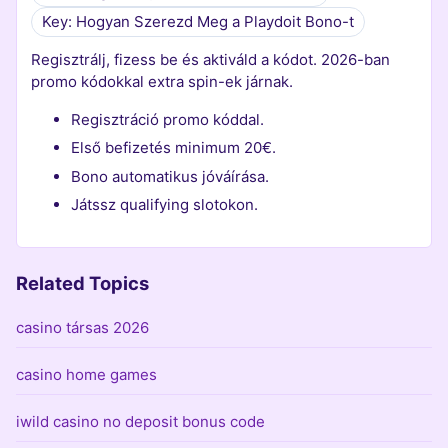
Key: Hogyan Szerezd Meg a Playdoit Bono-t
Regisztrálj, fizess be és aktiváld a kódot. 2026-ban
promo kódokkal extra spin-ek járnak.
Regisztráció promo kóddal.
Első befizetés minimum 20€.
Bono automatikus jóváírása.
Játssz qualifying slotokon.
Related Topics
casino társas 2026
casino home games
iwild casino no deposit bonus code