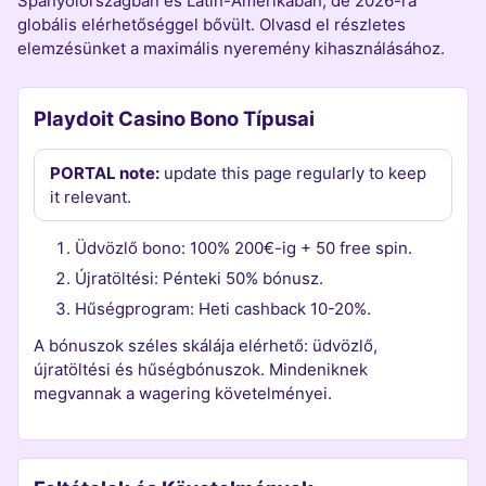
Spanyolországban és Latin-Amerikában, de 2026-ra
globális elérhetőséggel bővült. Olvasd el részletes
elemzésünket a maximális nyeremény kihasználásához.
Playdoit Casino Bono Típusai
PORTAL note:
update this page regularly to keep
it relevant.
Üdvözlő bono: 100% 200€-ig + 50 free spin.
Újratöltési: Pénteki 50% bónusz.
Hűségprogram: Heti cashback 10-20%.
A bónuszok széles skálája elérhető: üdvözlő,
újratöltési és hűségbónuszok. Mindeniknek
megvannak a wagering követelményei.