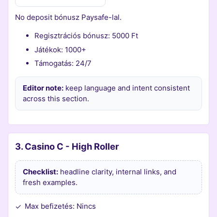
No deposit bónusz Paysafe-lal.
Regisztrációs bónusz: 5000 Ft
Játékok: 1000+
Támogatás: 24/7
Editor note:
keep language and intent consistent
across this section.
3. Casino C - High Roller
Checklist:
headline clarity, internal links, and
fresh examples.
Max befizetés: Nincs
✓