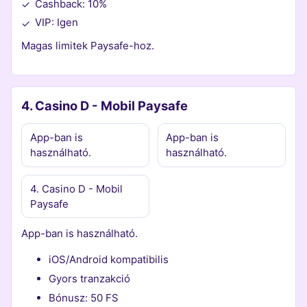
Cashback: 10%
✓
VIP: Igen
✓
Magas limitek Paysafe-hoz.
4. Casino D - Mobil Paysafe
App-ban is
App-ban is
használható.
használható.
4. Casino D - Mobil
Paysafe
App-ban is használható.
iOS/Android kompatibilis
Gyors tranzakció
Bónusz: 50 FS