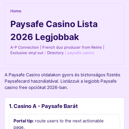
Home
Paysafe Casino Lista
2026 Legjobbak
A-P Connection | French duo producer from Reims |
Exclusive vinyl out
/
Directory
/
paysafe casino
A Paysafe Casino oldalakon gyors és biztonságos fizetés
Paysafecard használatával. Listázzuk a legjobb Paysafe
casino free opciókat 2026-ban.
1. Casino A - Paysafe Barát
Portal tip:
route users to the next actionable
page.