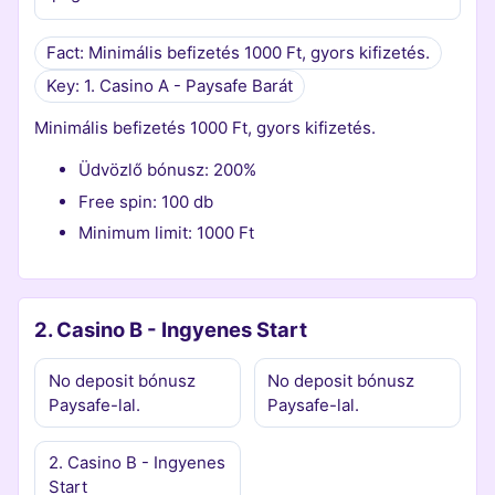
Fact: Minimális befizetés 1000 Ft, gyors kifizetés.
Key: 1. Casino A - Paysafe Barát
Minimális befizetés 1000 Ft, gyors kifizetés.
Üdvözlő bónusz: 200%
Free spin: 100 db
Minimum limit: 1000 Ft
2. Casino B - Ingyenes Start
No deposit bónusz
No deposit bónusz
Paysafe-lal.
Paysafe-lal.
2. Casino B - Ingyenes
Start