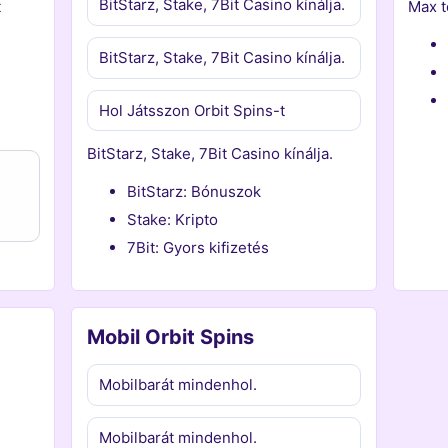
BitStarz, Stake, 7Bit Casino kínálja.
t
Max t
BitStarz, Stake, 7Bit Casino kínálja.
Hol Játsszon Orbit Spins-t
BitStarz, Stake, 7Bit Casino kínálja.
BitStarz: Bónuszok
Stake: Kripto
7Bit: Gyors kifizetés
Mobil Orbit Spins
Mobilbarát mindenhol.
Mobilbarát mindenhol.