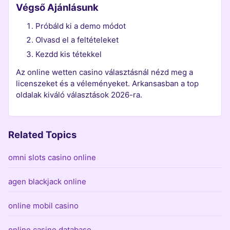
Végső Ajánlásunk
Próbáld ki a demo módot
Olvasd el a feltételeket
Kezdd kis tétekkel
Az online wetten casino választásnál nézd meg a
licenszeket és a véleményeket. Arkansasban a top
oldalak kiváló választások 2026-ra.
Related Topics
omni slots casino online
agen blackjack online
online mobil casino
online casino database