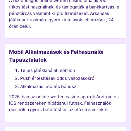
A biztonságos online wetten casino oldalak SSL
titkosítást használnak, és támogatják a bankkártyás, e-
pénztárcás valamint kripto fizetéseket. Arkansas
játékosok számára gyors kiutalások jellemzőek, 24
órán belül.
Mobil Alkalmazások és Felhasználói
Tapasztalatok
Teljes játékkínálat mobilon
Push értesítések odds változásokról
Alkalmazás letöltés bónusz
2026-ban az online wetten casino app-ok Android és
iOS rendszereken hibátlanul futnak. Felhasználók
dicsérik a gyors betöltést és az élő stream-eket.