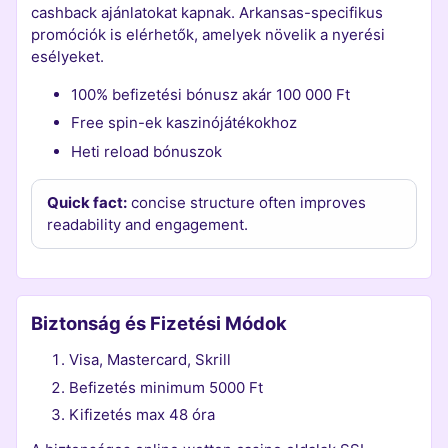
cashback ajánlatokat kapnak. Arkansas-specifikus
promóciók is elérhetők, amelyek növelik a nyerési
esélyeket.
100% befizetési bónusz akár 100 000 Ft
Free spin-ek kaszinójátékokhoz
Heti reload bónuszok
Quick fact:
concise structure often improves
readability and engagement.
Biztonság és Fizetési Módok
Visa, Mastercard, Skrill
Befizetés minimum 5000 Ft
Kifizetés max 48 óra