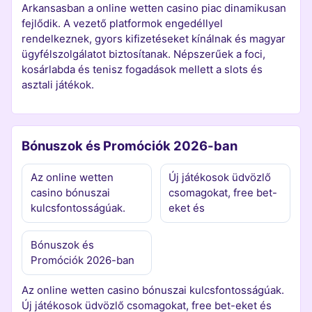
Arkansasban a online wetten casino piac dinamikusan
fejlődik. A vezető platformok engedéllyel
rendelkeznek, gyors kifizetéseket kínálnak és magyar
ügyfélszolgálatot biztosítanak. Népszerűek a foci,
kosárlabda és tenisz fogadások mellett a slots és
asztali játékok.
Bónuszok és Promóciók 2026-ban
Az online wetten
Új játékosok üdvözlő
casino bónuszai
csomagokat, free bet-
kulcsfontosságúak.
eket és
Bónuszok és
Promóciók 2026-ban
Az online wetten casino bónuszai kulcsfontosságúak.
Új játékosok üdvözlő csomagokat, free bet-eket és