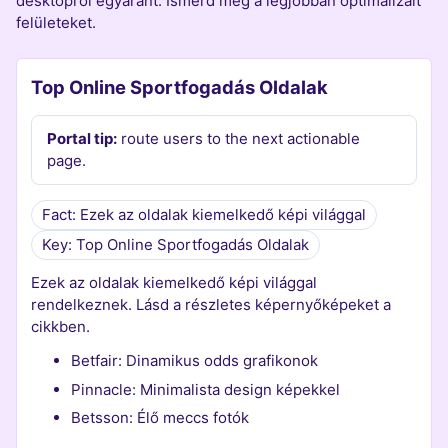
desktopról egyaránt. Ismerd meg a legjobban optimalizált
felületeket.
Top Online Sportfogadás Oldalak
Portal tip:
route users to the next actionable
page.
Fact: Ezek az oldalak kiemelkedő képi világgal
Key: Top Online Sportfogadás Oldalak
Ezek az oldalak kiemelkedő képi világgal
rendelkeznek. Lásd a részletes képernyőképeket a
cikkben.
Betfair: Dinamikus odds grafikonok
Pinnacle: Minimalista design képekkel
Betsson: Élő meccs fotók