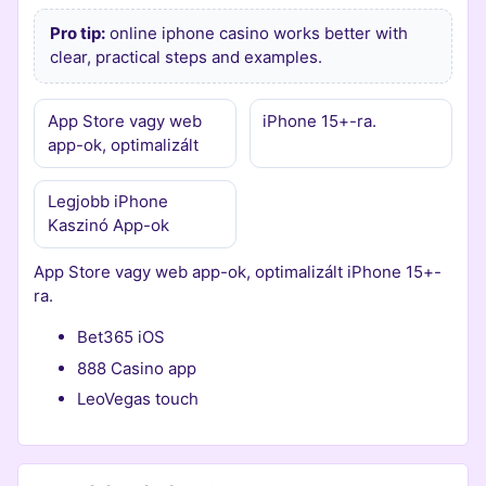
Pro tip:
online iphone casino works better with
clear, practical steps and examples.
App Store vagy web
iPhone 15+-ra.
app-ok, optimalizált
Legjobb iPhone
Kaszinó App-ok
App Store vagy web app-ok, optimalizált iPhone 15+-
ra.
Bet365 iOS
888 Casino app
LeoVegas touch