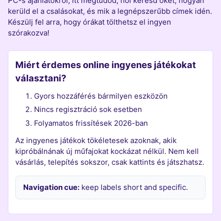
PC-s ajánlatokról, itt megtudod, hol keresd őket, hogyan
kerüld el a csalásokat, és mik a legnépszerűbb címek idén.
Készülj fel arra, hogy órákat tölthetsz el ingyen
szórakozva!
Miért érdemes online ingyenes játékokat
választani?
Gyors hozzáférés bármilyen eszközön
Nincs regisztráció sok esetben
Folyamatos frissítések 2026-ban
Az ingyenes játékok tökéletesek azoknak, akik
kipróbálnának új műfajokat kockázat nélkül. Nem kell
vásárlás, telepítés sokszor, csak kattints és játszhatsz.
Navigation cue:
keep labels short and specific.