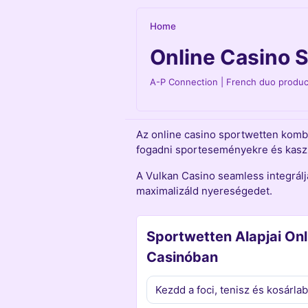
Home
Online Casino 
A-P Connection | French duo produce
Az online casino sportwetten komb
fogadni sporteseményekre és kaszi
A Vulkan Casino seamless integrálj
maximalizáld nyereségedet.
Sportwetten Alapjai Onl
Casinóban
Kezdd a foci, tenisz és kosárla