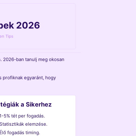
ppek 2026
en Tips
n. 2026-ban tanulj meg okosan
s profiknak egyaránt, hogy
atégiák a Sikerhez
1-5% tét per fogadás.
Statisztikák elemzése.
Élő fogadás timing.