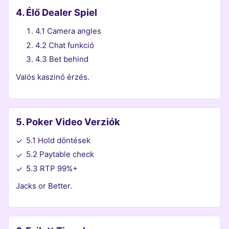
4. Élő Dealer Spiel
4.1 Camera angles
4.2 Chat funkció
4.3 Bet behind
Valós kaszinó érzés.
5. Poker Video Verziók
5.1 Hold döntések
✓
5.2 Paytable check
✓
5.3 RTP 99%+
✓
Jacks or Better.