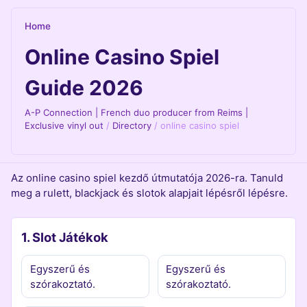
Home
Online Casino Spiel
Guide 2026
A-P Connection | French duo producer from Reims |
Exclusive vinyl out
/
Directory
/
online casino spiel
Az online casino spiel kezdő útmutatója 2026-ra. Tanuld
meg a rulett, blackjack és slotok alapjait lépésről lépésre.
1. Slot Játékok
Egyszerű és
Egyszerű és
szórakoztató.
szórakoztató.