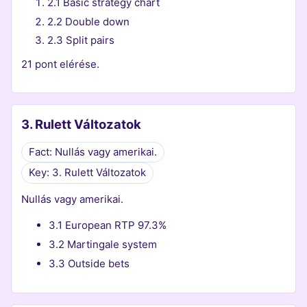
2.1 Basic strategy chart
2.2 Double down
2.3 Split pairs
21 pont elérése.
3. Rulett Változatok
Fact: Nullás vagy amerikai.
Key: 3. Rulett Változatok
Nullás vagy amerikai.
3.1 European RTP 97.3%
3.2 Martingale system
3.3 Outside bets