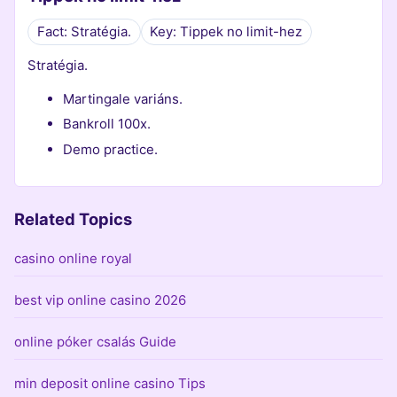
Fact: Stratégia.
Key: Tippek no limit-hez
Stratégia.
Martingale variáns.
Bankroll 100x.
Demo practice.
Related Topics
casino online royal
best vip online casino 2026
online póker csalás Guide
min deposit online casino Tips