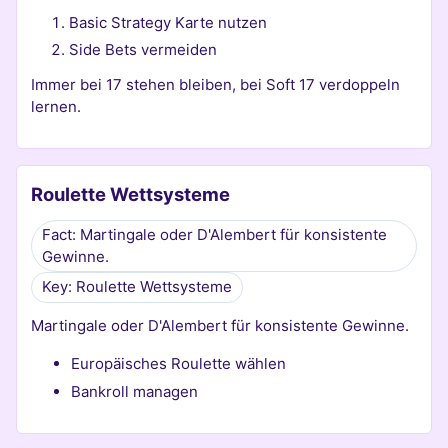
Basic Strategy Karte nutzen
Side Bets vermeiden
Immer bei 17 stehen bleiben, bei Soft 17 verdoppeln
lernen.
Roulette Wettsysteme
Fact: Martingale oder D'Alembert für konsistente
Gewinne.
Key: Roulette Wettsysteme
Martingale oder D'Alembert für konsistente Gewinne.
Europäisches Roulette wählen
Bankroll managen