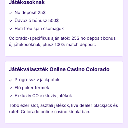
Játékosoknak
No deposit 25$
✓
Üdvözlő bónusz 500$
✓
Heti free spin csomagok
✓
Colorado-specifikus ajánlatok: 25$ no deposit bonus
új játékosoknak, plusz 100% match deposit.
Játékválaszték Online Casino Colorado
Progresszív jackpotok
✓
Élő póker termek
✓
Exkluzív CO exkluzív játékok
✓
Több ezer slot, asztali játékok, live dealer blackjack és
rulett Colorado online casino kínálatban.