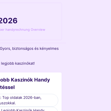
 2026
 per handyrechnung Overview
 Gyors, biztonságos és kényelmes
 legjobb kaszinókat!
jobb Kaszinók Handy
téssel
: Top oldalak 2026-ban,
uszokkal.
: Legjobb Kaszinók Handy