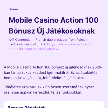
Home
Mobile Casino Action 100
Bónusz Új Játékosoknak
A-P Connection | French duo producer from Reims |
Exclusive vinyl out
/
Directory
/
mobile casino action 100
bonus für neue spieler Overview
A Mobile Casino Action 100 bónusz új játékosoknak 2026-
ban fantasztikus kezdést ígér mobilról. Ez az áttekintés
bemutatja az ajánlatot, feltételeket és játékokat.
Tökéletes azoknak, akik útközben szeretnének nyerni
prémium app-on keresztül, teljes funkciókkal.
Bónusz Részletek