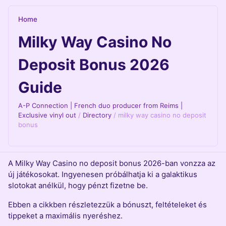
Home
Milky Way Casino No
Deposit Bonus 2026
Guide
A-P Connection | French duo producer from Reims |
Exclusive vinyl out
/
Directory
/
milky way casino no deposit
bonus
A Milky Way Casino no deposit bonus 2026-ban vonzza az
új játékosokat. Ingyenesen próbálhatja ki a galaktikus
slotokat anélkül, hogy pénzt fizetne be.
Ebben a cikkben részletezzük a bónuszt, feltételeket és
tippeket a maximális nyeréshez.