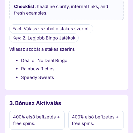
Checklist:
headline clarity, internal links, and
fresh examples.
Fact: Válassz szobát a stakes szerint.
Key: 2. Legjobb Bingo Játékok
Válassz szobát a stakes szerint.
Deal or No Deal Bingo
Rainbow Riches
Speedy Sweets
3. Bónusz Aktiválás
400% első befizetés +
400% első befizetés +
free spins.
free spins.