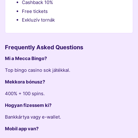
Cashback 10%
Free tickets
Exkluzív tornák
Frequently Asked Questions
Mi a Mecca Bingo?
Top bingo casino sok játékkal.
Mekkora bónusz?
400% + 100 spins.
Hogyan fizessem ki?
Bankkártya vagy e-wallet.
Mobil app van?