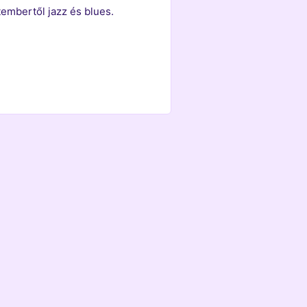
embertől jazz és blues.