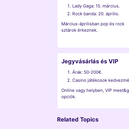
Lady Gaga: 15. március.
Rock banda: 20. április.
Március-áprilisban pop és rock
sztárok érkeznek.
Jegyvásárlás és VIP
Árak: 50-200€.
Casino játékosok kedvezmé
Online vagy helyben, VIP meet&g
opciók.
Related Topics