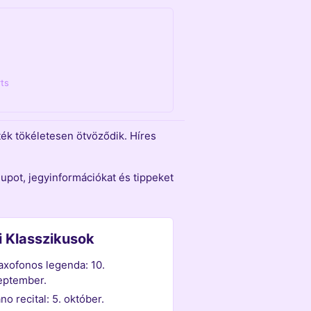
rts
ék tökéletesen ötvöződik. Híres
eupot, jegyinformációkat és tippeket
i Klasszikusok
axofonos legenda: 10.
eptember.
no recital: 5. október.